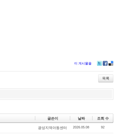
이 게시물을
Tw
Fa
De
itte
ce
lici
r
bo
ou
목록
ok
s
글쓴이
날짜
조회 수
2026.05.08
92
광성지역아동센터