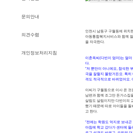
문의안내
인천시 남동구 구월동에 위치한
의견수렴
아동통합복지서비스와 함께 질 
을 자극한다.
개인정보처리지침
이춘옥씨(다빈이 엄마)는 얼마
다.
“저 뿐만이 아니에요, 참석한
극을 잘할지 몰랐거든요. 특히
격도 적극적으로 바뀌었어요. 
이씨가 구월동으로 이사 온 것은
남편과 함께 조그만 돈가스집을
살림도 살림이지만 다빈이의 
했기 때문에 따로 아이들을 돌
고 한다.
“전에는 학원도 억지로 보내곤 
아침에 학교 갔다가 센터에 들
르고 성격도 바뀌고, 오히려 