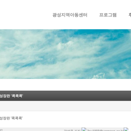
메뉴 건너뛰기
광성지역아동센터
프로그램
성장판 '콕콕콕'
성장판 '콕콕콕'
32