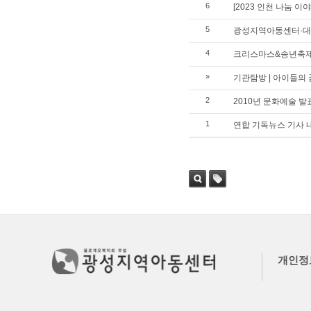
6
[2023 인천 나눔 이
5
광성지역아동센터·대한
4
크리스마스&송년축제
»
기관탐방 | 아이들의 
2
2010년 문화예술 
1
연합 기독뉴스 기사 
검색
태그
개인정