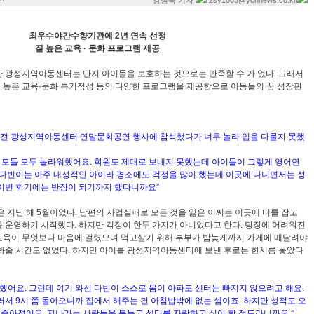
2sy1003@ycnnews.co.kr
강성욱 기자
최우수야간수향기관에 2년 연속 선정
질 높은 교육 · 문화 프로그램 제공
 광성지역아동센터는 단지 아이들을 보호하는 것으로는 만족할 수 가 없다. 그래서
높은 교육·문화 특기적성 등의 다양한 프로그램을 제공함으로 아동들의 꿈 성장판
 전 광성지역아동센터 연말문화공연 행사에 참석했다가 너무 놀라 입을 다물지 못했
 부모들 모두 놀라워했어요. 학원도 제대로 보내지 못했는데 아이들이 그렇게 영어연
 다빈이는 아주 내성적인 아이라 평소에도 걱정을 많이 했는데 이곳에 다니면서는 성
이번 학기에는 반장이 되기까지 했다니까요”
 지난 해 5월이었다. 남편의 사업실패로 모든 것을 잃은 이씨는 이곳에 터를 잡고
 운영하기 시작했다. 하지만 걱정이 한두 가지가 아니었다고 한다. 당장에 어려워진
교육이 무엇보다 마음에 걸렸으며 먹고살기 위해 부부가 밤늦게까지 가게에 매달려야
봐줄 시간도 없었다. 하지만 아이를 광성지역아동센터에 보낸 후로는 한시름 놓았다
했어요. 그런데 여기 와선 다빈이 스스로 몸이 아파도 센터는 빠지지 않으려고 해요.
러서 9시 쯤 돌아오니까 집에서 해주는 건 아침밥밖에 없는 셈이죠. 하지만 성적도 오
더 좋아졌어요. 지나가는 사람들을 붙들고 센터를 자랑하고 싶어 할 정도라니까요.”