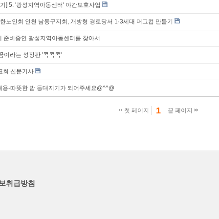
야기] 5. '광성지역아동센터' 야간보호사업
노인회 인천 남동구지회, 개방형 경로당서 1·3세대 머그컵 만들기
 준비중인 광성지역아동센터를 찾아서
꿈이라는 성장판 '콕콕콕'
발표회 신문기사
내용-따뜻한 밤 등대지기가 되어주세요@^^@
1
첫 페이지
끝 페이지
보취급방침