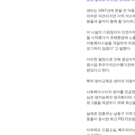
센터는 1997년에 문을 연 
어려운 여건이지만 지역 저소득
동들과 끝까지 함께 할 것이라고
이 시설의 기관장이자 인천지역
을 시작했다가 유해환경에 노출
아동복지시설을 개설하게 되었다
포기하지 않겠다” 고 말했다.
이러한 열정으로 인해 광성지
원사업 최우수야간수행기관에 
받았다고 한다.
특히 영어교육은 센터의 자랑이
사회복지사이자 영어를 전공한
심은 영어능력의 양극화이며, 
로그램을 제공하기 위해 최선을
실제로 양총무는 남동구 지역 한
동들이 응시한 최근 PELT(
이외에도 드럼교실, 째즈피아노