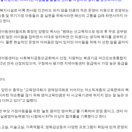
아동복지시설로 비록 한사람 인건비도 되지 않을 만큼의 적은 운영비 지원으로 운영되는
층 및 위기가정 아동들의 꿈 실현을 위해서라면 해산의 고통을 감래 하면서까지 아
 한다.
아동센터협의회 회장인 양향모 목사는 “원래는 선교목적으로 방과 후 무료 공부방
된 많은 아이들을 접하면서 이대로 방치하면 안 되겠다는 생각에 복지를 공부하고
. 물론 현실적인 운영의 어려움은 많이 있지만 아이들을 위해 이 선한 일을 끝까지
역아동센터는 사회복지공동모금회에서 선정, 지원하는 복권기금 야간요보호통합지
2년 연속 선정되었으며, 구청에서 평가한 지역아동센터 등급에서 가장 높은 등급을
다.
 양진수 총무는 “교육양극화가 경제양극화로 이어지는 저소득계층의 교육문제의 핵
이러한 악순환을 끊기 위해 영어교육만큼은 타 사교육기관에 뒤지지 않는 질 높은 프
 다하고 있다”고 말했다.
 부모 가정아동들을 위한 ‘놀토 원어민 영어학교’를 기획하여 운영 중이고, 센터 아
초등실용영어능력평가) 시험에서 67% 이상의 합격률을 기록했다고 한다.
교실, 미술교실, 가족역할극, 영화감상등의 다양한 프로그램이 짜임새 있게 운영되