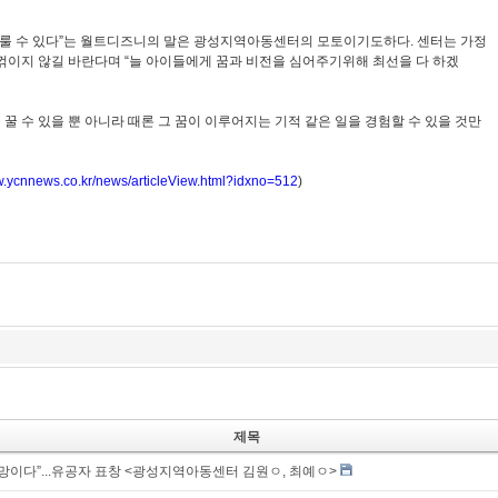
이룰 수 있다”는 월트디즈니의 말은 광성지역아동센터의 모토이기도하다. 센터는 가정
꺾이지 않길 바란다며 “늘 아이들에게 꿈과 비전을 심어주기위해 최선을 다 하겠
 수 있을 뿐 아니라 때론 그 꿈이 이루어지는 기적 같은 일을 경험할 수 있을 것만
w.ycnnews.co.kr/news/articleView.html?idxno=512
)
제목
망이다”...유공자 표창 <광성지역아동센터 김원ㅇ, 최예ㅇ>