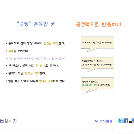
첨부 [
3
]
이 게시물을
Tw
Fa
De
itte
ce
lici