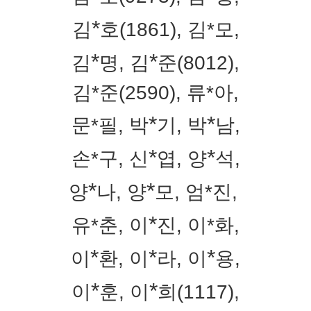
*
김
호(1861), 김*모,
*
*
김
명, 김
준(8012),
김*준(2590),
류*아,
*
*
문*필,
박
기,
박
남,
*
*
손*구,
신
엽, 양
석,
*
*
양
나,
양
모, 엄*진,
*
유*춘
,
이
진,
이*화,
*
*
*
이
환,
이
라,
이
용,
*
*
이
훈,
이
희(1117),