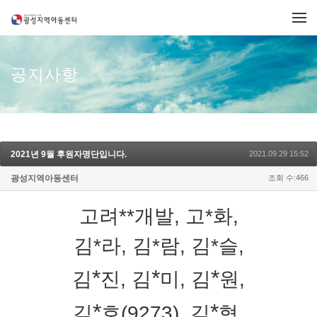
메뉴 건너뛰기
공지사항
2021년 9월 후원자명단입니다.
2021.09.29 15:52
광성지역아동센터
조회 수:466
고려**개발,
고*화,
김*라,
김*람, 김*슬,
*
*
*
김
진,
김
미, 김
원,
*
*
김
호(9273),
김
형,