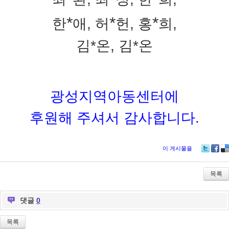
*
*
*
한
애,
허
헌, 홍
희,
김*온,
김*온
광성지역아동센터에
후원해 주셔서 감사합니다.
이 게시물을
Tw
Fa
De
itte
ce
lici
r
bo
ou
목록
ok
s
댓글
0
목록