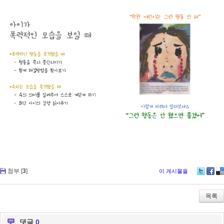
첨부 [
3
]
이 게시물을
Tw
Fa
De
itte
ce
lici
r
bo
ou
목록
ok
s
댓글
0