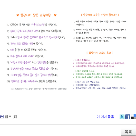
첨부 [
3
]
이 게시물을
Tw
Fa
De
itte
ce
lici
r
bo
ou
목록
ok
s