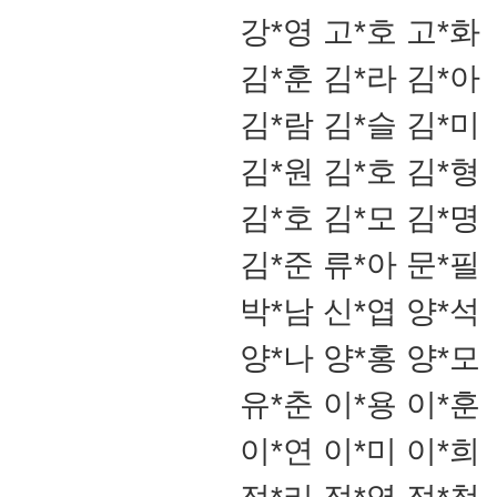
강*영 고*호 고*화
김*훈 김*라 김*아
김*람 김*슬 김*미
김*원 김*호 김*형
김*호 김*모 김*명
김*준 류*아 문*필
박*남 신*엽 양*석
양*나 양*홍 양*모
유*춘 이*용 이*훈
이*연 이*미 이*희