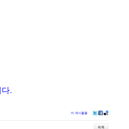
에
다.
이 게시물을
Tw
Fa
De
itte
ce
lici
r
bo
ou
목록