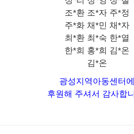
정*리 정*영 정*철
조*환 조*자 주*정
주*화 채*민 채*자
최*환 최*숙 한*열
한*희 홍*희 김*온
김*온
광성지역아동센터
후원해 주셔서 감사합니