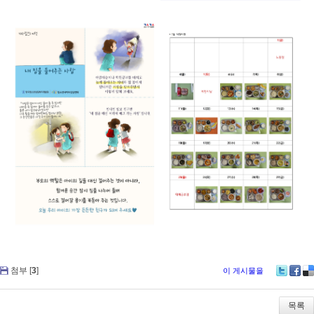
첨부 [
3
]
이 게시물을
Tw
Fa
De
itte
ce
lici
r
bo
ou
목록