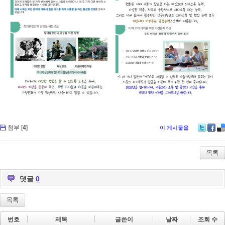
첨부 [
4
]
이 게시물을
Tw
Fa
De
itte
ce
lici
r
bo
ou
목록
ok
s
댓글
0
목록
번호
제목
글쓴이
날짜
조회 수