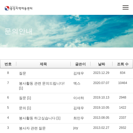
메뉴 건너뛰기
문의안내
번호
제목
글쓴이
날짜
조회 수
8
2023.12.29
834
질문
김재우
7
2020.07.07
10464
봉사활동 관련 문의드립니다!
엑스
[1]
6
2019.10.13
2948
질문
[1]
이서하
5
2019.10.05
1422
문의
[1]
김재우
4
2013.08.05
2337
봉사활동 하고싶습니다
[1]
최민우
3
joy
2013.02.27
2932
봉사자 관련 질문