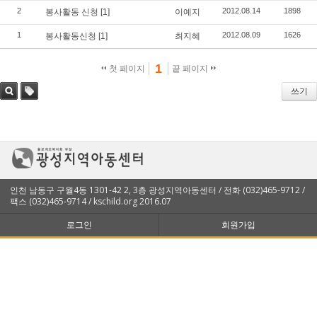
2
2012.08.14
1898
봉사활동 신청
[1]
이예지
1
2012.08.09
1626
봉사활동신청
[1]
최지혜
1
첫 페이지
끝 페이지
쓰기
검색
태그
인천 남동구 구월4동 1301-42 2, 3층 광성지역아동센터 / 전화 (032)465-9712 /
팩스 (032)465-9714 / kschild.org 2016.07
로그인
회원가입