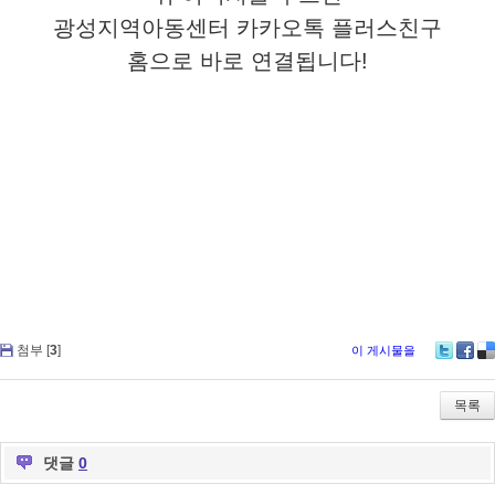
광성지역아동센터 카카오톡 플러스친구
홈으로
바로 연결됩니다!
첨부 [
3
]
이 게시물을
Tw
Fa
De
itte
ce
lici
r
bo
ou
목록
ok
s
댓글
0