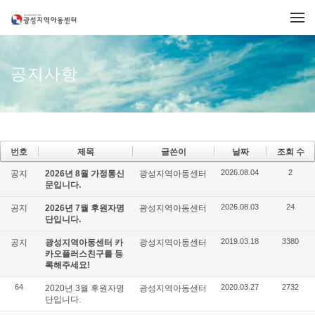
메뉴 건너뛰기
공지사항
번호
제목
글쓴이
날짜
조회 수
2026.08.04
2
공지
2026년 8월 가정통신
광성지역아동센터
문입니다.
2026.08.03
24
공지
2026년 7월 후원자명
광성지역아동센터
단입니다.
2019.03.18
3380
공지
광성지역아동센터 카
광성지역아동센터
카오플러스친구를 등
록해주세요!
64
2020.03.27
2732
2020년 3월 후원자명
광성지역아동센터
단입니다.