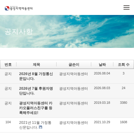
메뉴 건너뛰기
공지사항
번호
제목
글쓴이
날짜
조회 수
2026.08.04
3
공지
2026년 8월 가정통신
광성지역아동센터
문입니다.
2026.08.03
24
공지
2026년 7월 후원자명
광성지역아동센터
단입니다.
2019.03.18
3380
공지
광성지역아동센터 카
광성지역아동센터
카오플러스친구를 등
록해주세요!
104
2021.10.29
1608
2021년 11월 가정통
광성지역아동센터
신문입니다.