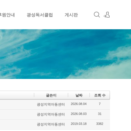
후원안내
광성독서클럽
게시판
로그인
회원가입
글쓴이
날짜
조회 수
2026.08.04
7
광성지역아동센터
2026.08.03
31
광성지역아동센터
2019.03.18
3382
광성지역아동센터